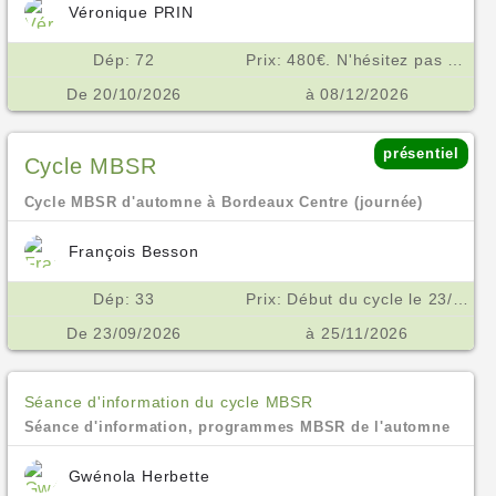
Véronique PRIN
Dép: 72
Prix: 480€. N'hésitez pas à me contacter en cas de difficulté financière. €
De 20/10/2026
à 08/12/2026
présentiel
Cycle MBSR
Cycle MBSR d'automne à Bordeaux Centre (journée)
François Besson
Dép: 33
Prix: Début du cycle le 23/09/2026. Prix 450€ inclusif de toutes les séances, enregistrements et supports. Prix spécial pour les inscriptions en droits à formation et pour les étudiants et demandeurs d'emploi. Possibilité de financement OPCO, AGEFICE, FIFPL €
De 23/09/2026
à 25/11/2026
Séance d'information du cycle MBSR
Séance d'information, programmes MBSR de l'automne
Gwénola Herbette