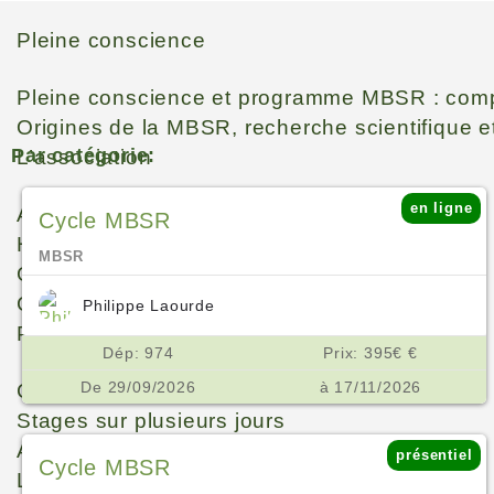
Pleine conscience
Pleine conscience et programme MBSR : com
Origines de la MBSR, recherche scientifique 
Par catégorie:
L’association
en ligne
AFEM
Cycle MBSR
Historique
MBSR
Gouvernance
Contact
Philippe Laourde
Pratiquer
Dép: 974
Prix: 395€ €
De 29/09/2026
à 17/11/2026
Cycles MBSR
Stages sur plusieurs jours
Ateliers
présentiel
Cycle MBSR
Les Lieux