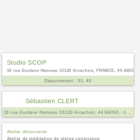
Studio SCOP
18 rue Gustave Hameau 33120 Arcachon, FRANCE, 44.66038, 
Département : 33, 40
Sébastien CLERT
18 rue Gustave Hameau 33120 Arcachon, 44.66050, -1.16391
Atelier découverte
Atelier de méditation de pleine conscience