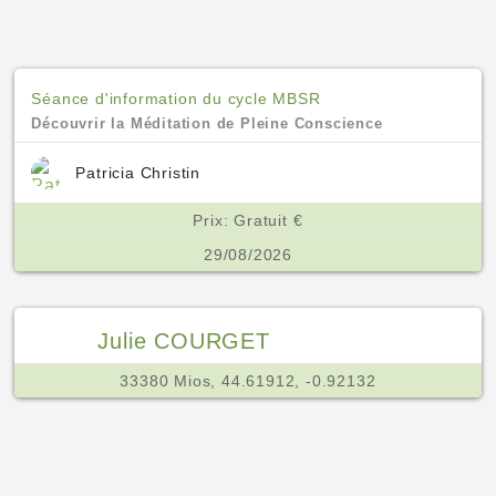
Séance d'information du cycle MBSR
Découvrir la Méditation de Pleine Conscience
Patricia Christin
Prix: Gratuit €
29/08/2026
Julie COURGET
33380 Mios, 44.61912, -0.92132