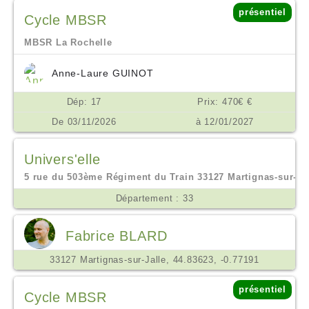
présentiel
Cycle MBSR
MBSR La Rochelle
Anne-Laure GUINOT
Dép: 17
Prix: 470€ €
De 03/11/2026
à 12/01/2027
Univers'elle
5 rue du 503ème Régiment du Train 33127 Martignas-sur-jall
Département : 33
Fabrice BLARD
33127 Martignas-sur-Jalle, 44.83623, -0.77191
présentiel
Cycle MBSR