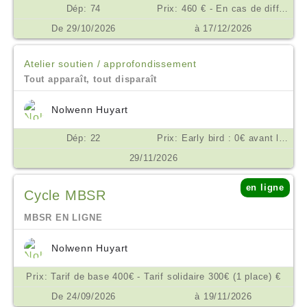
Dép: 74
Prix: 460 € - En cas de difficulté financière, nous consulter. €
De 29/10/2026
à 17/12/2026
Atelier soutien / approfondissement
Tout apparaît, tout disparaît
Nolwenn Huyart
Dép: 22
Prix: Early bird : 0€ avant le 15/09/26 10€ à partir du 16/09/26, payables à l’inscription rémunération de l’enseignante : sur la base d’une participation consciente. Pour vous donner un repère, elle pourrait se situer à partir de 50€. Votre inscription confirmée, vous recevrez les coordonnées bancaires de Nolwenn Huyart pour lui verser votre contribution €
29/11/2026
en ligne
Cycle MBSR
MBSR EN LIGNE
Nolwenn Huyart
Prix: Tarif de base 400€ - Tarif solidaire 300€ (1 place) €
De 24/09/2026
à 19/11/2026