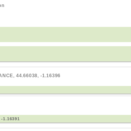
on
NCE, 44.66038, -1.16396
 -1.16391