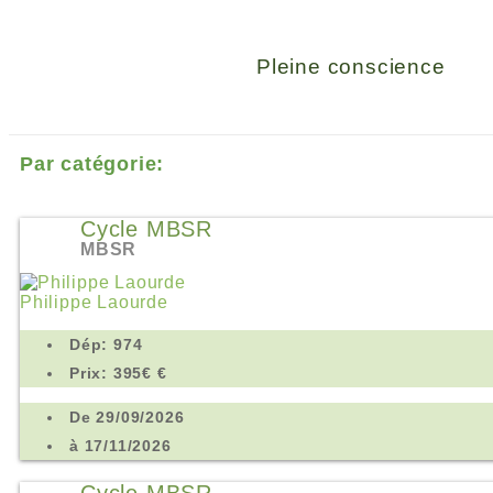
Pleine conscience
Par catégorie:
Cycle MBSR
MBSR
Philippe Laourde
Dép: 974
Prix: 395€ €
De 29/09/2026
à 17/11/2026