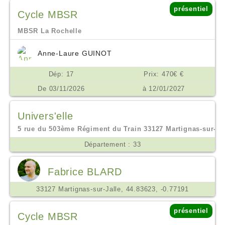
présentiel
Cycle MBSR
MBSR La Rochelle
Anne-Laure GUINOT
Dép: 17
Prix: 470€ €
De 03/11/2026
à 12/01/2027
Univers'elle
5 rue du 503ème Régiment du Train 33127 Martignas-sur-jall
Département : 33
Fabrice BLARD
33127 Martignas-sur-Jalle, 44.83623, -0.77191
présentiel
Cycle MBSR