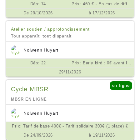
Dép: 74
Prix: 460 € - En cas de difficulté financière, nous consulter. €
De 29/10/2026
à 17/12/2026
Atelier soutien / approfondissement
Tout apparaît, tout disparaît
Nolwenn Huyart
Dép: 22
Prix: Early bird : 0€ avant le 15/09/26 10€ à partir du 16/09/26, payables à l’inscription rémunération de l’enseignante : sur la base d’une participation consciente. Pour vous donner un repère, elle pourrait se situer à partir de 50€. Votre inscription confirmée, vous recevrez les coordonnées bancaires de Nolwenn Huyart pour lui verser votre contribution €
29/11/2026
en ligne
Cycle MBSR
MBSR EN LIGNE
Nolwenn Huyart
Prix: Tarif de base 400€ - Tarif solidaire 300€ (1 place) €
De 24/09/2026
à 19/11/2026