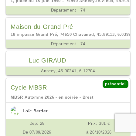
1, place du 18 juin 1940 – 74940 Annecy-le-Vieux, 45.91488,
Département : 74
Maison du Grand Pré
18 impasse Grand Pré, 74650 Chavanod, 45.89113, 6.03995
Département : 74
Luc GIRAUD
Annecy, 45.90241, 6.12704
présentiel
Cycle MBSR
MBSR Automne 2026 - en soirée - Brest
Loïc Berder
Dép: 29
Prix: 381 €
De 07/09/2026
à 26/10/2026