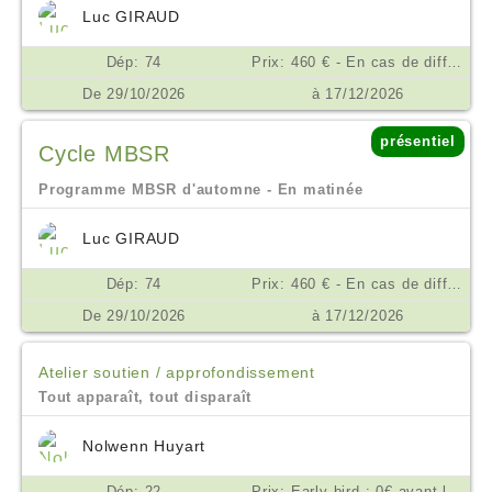
Luc GIRAUD
Dép: 74
Prix: 460 € - En cas de difficulté financière, nous consulter. €
De 29/10/2026
à 17/12/2026
présentiel
Cycle MBSR
Programme MBSR d'automne - En matinée
Luc GIRAUD
Dép: 74
Prix: 460 € - En cas de difficulté financière, nous consulter. €
De 29/10/2026
à 17/12/2026
Atelier soutien / approfondissement
Tout apparaît, tout disparaît
Nolwenn Huyart
Dép: 22
Prix: Early bird : 0€ avant le 15/09/26 10€ à partir du 16/09/26, payables à l’inscription rémunération de l’enseignante : sur la base d’une participation consciente. Pour vous donner un repère, elle pourrait se situer à partir de 50€. Votre inscription confirmée, vous recevrez les coordonnées bancaires de Nolwenn Huyart pour lui verser votre contribution €