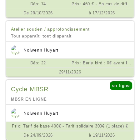
Dép: 74
Prix: 460 € - En cas de difficulté financière, nous consulter. €
De 29/10/2026
à 17/12/2026
Atelier soutien / approfondissement
Tout apparaît, tout disparaît
Nolwenn Huyart
Dép: 22
Prix: Early bird : 0€ avant le 15/09/26 10€ à partir du 16/09/26, payables à l’inscription rémunération de l’enseignante : sur la base d’une participation consciente. Pour vous donner un repère, elle pourrait se situer à partir de 50€. Votre inscription confirmée, vous recevrez les coordonnées bancaires de Nolwenn Huyart pour lui verser votre contribution €
29/11/2026
en ligne
Cycle MBSR
MBSR EN LIGNE
Nolwenn Huyart
Prix: Tarif de base 400€ - Tarif solidaire 300€ (1 place) €
De 24/09/2026
à 19/11/2026