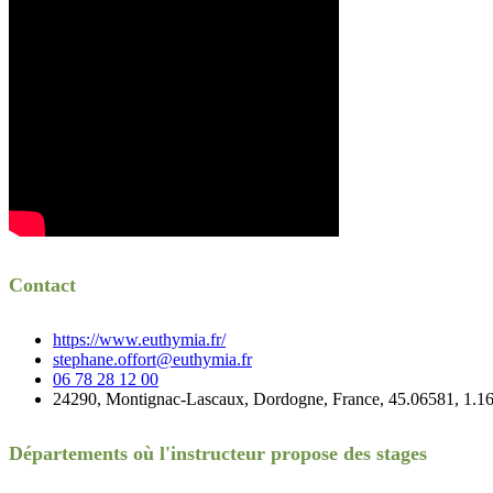
Contact
https://www.euthymia.fr/
stephane.offort@euthymia.fr
06 78 28 12 00
24290, Montignac-Lascaux, Dordogne, France, 45.06581, 1.1
Départements où l'instructeur propose des stages