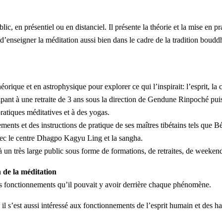
 en présentiel ou en distanciel. Il présente la théorie et la mise en pra
d’enseigner la méditation aussi bien dans le cadre de la tradition boud
rique et en astrophysique pour explorer ce qui l’inspirait: l’esprit, la 
ant à une retraite de 3 ans sous la direction de Gendune Rinpoché puis 
pratiques méditatives et à des yogas.
nements et des instructions de pratique de ses maîtres tibétains tels 
vec le centre Dhagpo Kagyu Ling et la sangha.
à un très large public sous forme de formations, de retraites, de weekend
n de la méditation
des fonctionnements qu’il pouvait y avoir derrière chaque phénomène.
 il s’est aussi intéressé aux fonctionnements de l’esprit humain et des ha