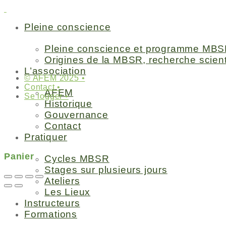
Pleine conscience
Pleine conscience et programme MBS
Origines de la MBSR, recherche scient
L’association
© AFEM 2025 •
Contact •
AFEM
Se logger •
Historique
Gouvernance
Contact
Pratiquer
Panier
Cycles MBSR
Stages sur plusieurs jours
Ateliers
Les Lieux
Instructeurs
Formations