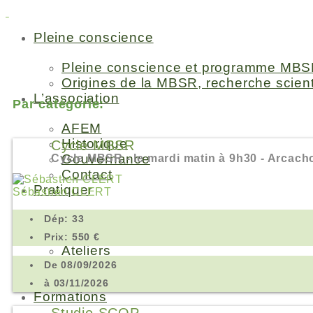
Pleine conscience
Pleine conscience et programme MBS
Origines de la MBSR, recherche scient
L’association
Par catégorie:
AFEM
Historique
Cycle MBSR
Gouvernance
Cycle MBSR - le mardi matin à 9h30 - Arcach
Contact
Pratiquer
Sébastien CLERT
Cycles MBSR
Dép: 33
Stages sur plusieurs jours
Prix: 550 €
Ateliers
Les Lieux
De 08/09/2026
Instructeurs
à 03/11/2026
Formations