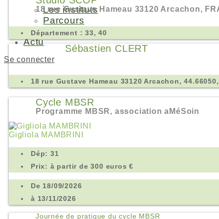
Studio SCOP
Les instituts
18 rue Gustave Hameau 33120 Arcachon, FRA
Parcours
Adhésion
Département : 33, 40
Actu
Sébastien CLERT
Se connecter
18 rue Gustave Hameau 33120 Arcachon, 44.66050,
Cycle MBSR
Programme MBSR, association aMéSoin
Gigliola MAMBRINI
Dép: 31
Prix: à partir de 300 euros €
De 18/09/2026
à 13/11/2026
Journée de pratique du cycle MBSR