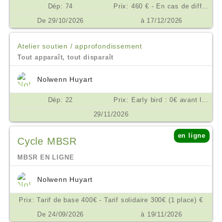
Dép: 74
Prix: 460 € - En cas de difficulté financière, nous consulter. €
De 29/10/2026
à 17/12/2026
Atelier soutien / approfondissement
Tout apparaît, tout disparaît
Nolwenn Huyart
Dép: 22
Prix: Early bird : 0€ avant le 15/09/26 10€ à partir du 16/09/26, payables à l’inscription rémunération de l’enseignante : sur la base d’une participation consciente. Pour vous donner un repère, elle pourrait se situer à partir de 50€. Votre inscription confirmée, vous recevrez les coordonnées bancaires de Nolwenn Huyart pour lui verser votre contribution €
29/11/2026
en ligne
Cycle MBSR
MBSR EN LIGNE
Nolwenn Huyart
Prix: Tarif de base 400€ - Tarif solidaire 300€ (1 place) €
De 24/09/2026
à 19/11/2026