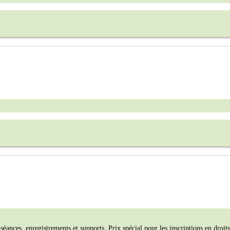
éances, enregistrements et supports. Prix spécial pour les inscriptions en droits