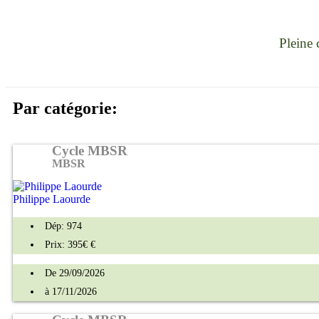
Pleine 
Par catégorie:
Cycle MBSR
MBSR
Philippe Laourde
Dép: 974
Prix: 395€ €
De 29/09/2026
à 17/11/2026